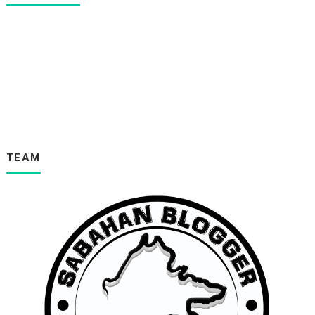
▼
September
(70)
Yeah Balik Kampung...
Anak Kakak Tiga Orang??
Macam Mana Orang Buta Mahu Seberang Jalan
Penerangan Haikal Tentang ROgol.
"Kakak Minta Maaf Tapi Tidak Diterima"
Bila Abg Haikal Mula Bercakap Pasal"Rogol"
Boleh pakai ker Peribahasa ni..
"Pak CIk!!Umur Kita lebih kurang Saja.
INgat Abang BOdoh Kah???
TEAM
Amaran Menusuk Kalbu...
Kalau ada mesin ATM macam ni..Mampus menunggu.
Wordless Wednesday"Kau FIKr Cincai Kah??"
Menu Baru :"Air Belum Tahu"
Gripe Water:Pernah Guna @ ada simpan Kat Rumah.
Mimpi Mengandung Dan Bersalin Di Hospital Swasta.
Alhamdulillah Rezeki Hari Ini.
MAK DARA SILA SAMPAIKAN UCAPAN SAYA
Bangun Lewat..Lepas tue boleh marah pulak
Ciplak!!Bagus @ Tidak..
Marah Tue tandanya Sayang!!