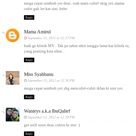
moga cepat sembuh yer dear...wah main cubit² skrg yer..mama
cubit gak ler kat sini..hehe
Reply
Mama Amirul
September 13, 2012 at 12:27 PM
baik ge klinik MV... Tak pe sabar sikit tunggu lama kat klinik tu,
yang penting kita sihat...
Reply
Miss Syahbanu
September 13, 2012 at 12:36 PM
moga cepat sembuh yer..dtg mencubit-cubit iklan kt sini yer..
Reply
Wanieys a.k.a IbuQalief
September 13, 2012 at 12:39 PM
get well soon dear..cubits kt sini :)
Reply