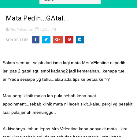
Mata Pedih...GAtal...
Mrs Velentine
12:03 PM
SHARE THIS:
Salam semua...sejak dari isnin lagi mata Mrs VElentine ni pedih
jer..pas 2 gatal sgt..smpi kadang2 jadi kemerahan...kenapa tue
ar??ada sesiapa yg tahu...atau ada tips ke petua ker??
Mau pergi klinik malas lah pula sebab kena buat
appoinment...sebab klinik mata ni leceh sikit..kalau pergi yg pesakit
luar pula jenuh menunggu..
Al-kisahnya..tahun lepas Mrs Velentine kena penyakit mata...kira