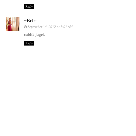
Reply
~Beb~
September 14, 2012 at 1:01 AM
cubit2 jugek
Reply