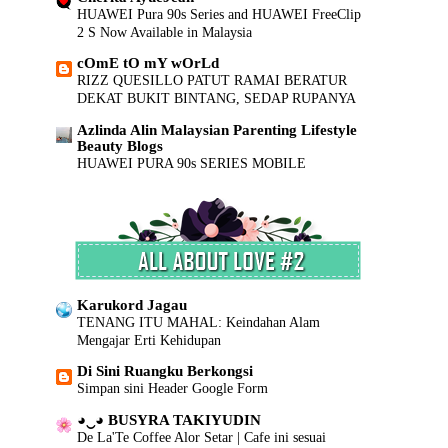
Takziah BUat Keluarga 5 Mangsa Nahas Jalan Raya Di...
HUAWEI Pura 90s Series and HUAWEI FreeClip
Jujur Mencintaimu
2 S Now Available in Malaysia
RM100 Vs RM1.00
cOmE tO mY wOrLd
Mereka Serupa....
RIZZ QUESILLO PATUT RAMAI BERATUR
Mommy's Little Princess
DEKAT BUKIT BINTANG, SEDAP RUPANYA
INsyaAllah..
Azlinda Alin Malaysian Parenting Lifestyle
Wani The Chiki Chiki Boom Fanatik
Beauty Blogs
Mimpi Ular...
HUAWEI PURA 90s SERIES MOBILE
Perlu Ke Klinik Juga!!
IMAGING AND ALL-SCENARIO
Mata Pedih...GAtal...
INNOVATION
Cinta Pandang Pertama
INILAH REALITI...
Sejak Akhir2 ini..
RAMADAN 2026 | SELAMAT BERPUASA
Syarikat Malaysia apa yang berjaya mengharungi DUA...
BUAT SEMUA UMAT ISLAM
Teringat Kisah Dulu2..
SISHAWA DOT COM
Karukord Jagau
Doa pelembut hati anak-anak
Siapakah Ahmed Al-Ahmed? Wira yang
TENANG ITU MAHAL: Keindahan Alam
Line internet buat hal
Menyelamatkan Nyawa Dalam Serangan
Mengajar Erti Kehidupan
Hasil Karya Abg Haikal
Tembakan Sydney
Jom Naikkan Trafik Blog!
Di Sini Ruangku Berkongsi
Cerita.. ceriti.. ceritu..
Simpan sini Header Google Form
Awal Vs Scha??Apa Dah JAdi Ni???
Senarai Lengkap 24 Hotel, Resort & Chalet di
Bukan mudah menjadi seorang Wanita,
Teluk Nipah Pulau Pangkor Perak beserta Contact
◕‿◕ BUSYRA TAKIYUDIN
Number & Maklumat Pool
Bila Pencawang Elektrik Di Sangka Eiffel Tower
De La'Te Coffee Alor Setar | Cafe ini sesuai