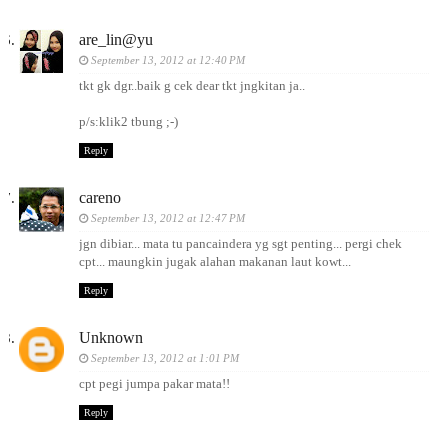
are_lin@yu
September 13, 2012 at 12:40 PM
tkt gk dgr..baik g cek dear tkt jngkitan ja..
p/s:klik2 tbung ;-)
Reply
careno
September 13, 2012 at 12:47 PM
jgn dibiar... mata tu pancaindera yg sgt penting... pergi chek
cpt... maungkin jugak alahan makanan laut kowt...
Reply
Unknown
September 13, 2012 at 1:01 PM
cpt pegi jumpa pakar mata!!
Reply