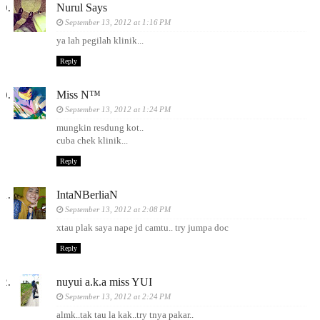
Nurul Says
September 13, 2012 at 1:16 PM
ya lah pegilah klinik...
Reply
Miss N™
September 13, 2012 at 1:24 PM
mungkin resdung kot..
cuba chek klinik...
Reply
IntaNBerliaN
September 13, 2012 at 2:08 PM
xtau plak saya nape jd camtu.. try jumpa doc
Reply
nuyui a.k.a miss YUI
September 13, 2012 at 2:24 PM
almk..tak tau la kak..try tnya pakar..