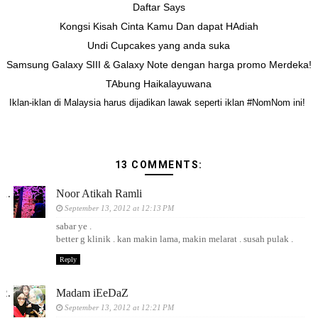
Daftar Says
Kongsi Kisah Cinta Kamu Dan dapat HAdiah
Undi Cupcakes yang anda suka
Samsung Galaxy SIII & Galaxy Note dengan harga promo Merdeka!
TAbung Haikalayuwana
Iklan-iklan di Malaysia harus dijadikan lawak seperti iklan #NomNom ini!
13 COMMENTS:
Noor Atikah Ramli
September 13, 2012 at 12:13 PM
sabar ye .
better g klinik . kan makin lama, makin melarat . susah pulak .
Reply
Madam iEeDaZ
September 13, 2012 at 12:21 PM