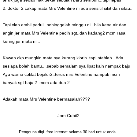
teruk juga sebab nak dekat sebulan baru sembuh...tapi lepas
2..doktor 2 cakap mata Mrs Velentine ni ada sensitif sikit dan silau...
Tapi xlah ambil peduli..sehinggalah minggu ni...bila kena air dan
angin jer mata Mrs Velentine pedih sgt,,dan kadang2 mcm rasa
kering jer mata ni...
Kawan ckp mungkin mata sya kurang klorin..tapi ntahlah...Ada
sesiapa boleh bantu....sebab semalam sya lipat kain nampak baju
Ayu warna coklat bejalur2..terus mrs Velentine nampak mcm
banyak sgt baju 2..mcm ada dua 2...
Adakah mata Mrs Velentine bermasalah????
Jom Cubit2
Pengguna digi..free internet selama 30 hari untuk anda..