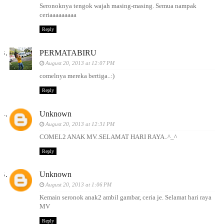
Seronoknya tengok wajah masing-masing. Semua nampak
ceriaaaaaaaaa
Reply
PERMATABIRU
August 20, 2013 at 12:07 PM
comelnya mereka bertiga..:)
Reply
Unknown
August 20, 2013 at 12:31 PM
COMEL2 ANAK MV..SELAMAT HARI RAYA..^_^
Reply
Unknown
August 20, 2013 at 1:06 PM
Kemain seronok anak2 ambil gambar, ceria je. Selamat hari raya
MV
Reply