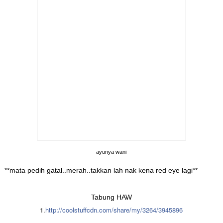
ayunya wani
**mata pedih gatal..merah..takkan lah nak kena red eye lagi**
Tabung HAW
1.
http://coolstuffcdn.com/share/my/3264/3945896