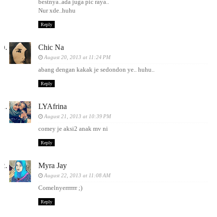
bestnya..ada juga pic raya..
Nur xde..huhu
Reply
Chic Na
August 20, 2013 at 11:24 PM
abang dengan kakak je sedondon ye.. huhu..
Reply
LYAfrina
August 21, 2013 at 10:39 PM
comey je aksi2 anak mv ni
Reply
Myra Jay
August 22, 2013 at 11:08 AM
Comelnyerrrrrr ;)
Reply