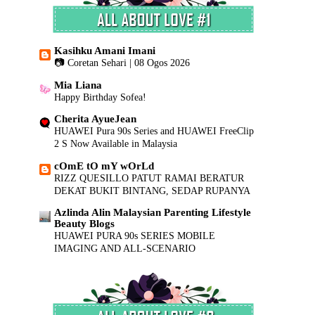
Kasihku Amani Imani
📷 Coretan Sehari | 08 Ogos 2026
Mia Liana
Happy Birthday Sofea!
Cherita AyueJean
HUAWEI Pura 90s Series and HUAWEI FreeClip
2 S Now Available in Malaysia
cOmE tO mY wOrLd
RIZZ QUESILLO PATUT RAMAI BERATUR
DEKAT BUKIT BINTANG, SEDAP RUPANYA
Azlinda Alin Malaysian Parenting Lifestyle
Beauty Blogs
HUAWEI PURA 90s SERIES MOBILE
IMAGING AND ALL-SCENARIO
INNOVATION
INILAH REALITI...
RAMADAN 2026 | SELAMAT BERPUASA
BUAT SEMUA UMAT ISLAM