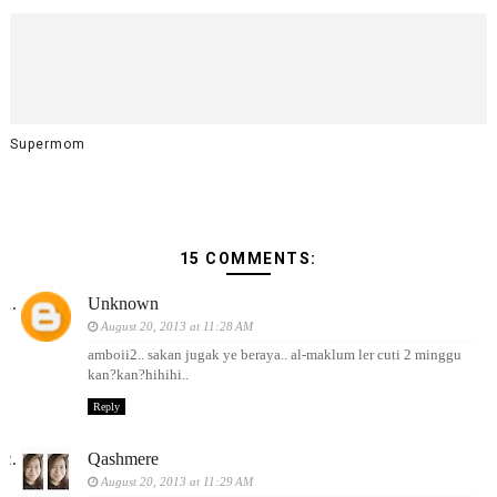
Supermom
15 COMMENTS:
Unknown
August 20, 2013 at 11:28 AM
amboii2.. sakan jugak ye beraya.. al-maklum ler cuti 2 minggu
kan?kan?hihihi..
Reply
Qashmere
August 20, 2013 at 11:29 AM