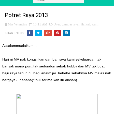
Potret Raya 2013
Mrs Velentine
10:15 AM
Ayu
,
gambar raya
,
Haikal
,
wani
SHARE THIS:
Assalammualaikum...
Hari ni MV nak kongsi kan gambar raya kami sekeluarga...tak
banyak mana pun..tak sedondon sebab hubby dan MV tak buat
baju raya tahun ni..bagi anak2 jer..hehehe sebabnya MV malas nak
bergaya2..hahaha(**buli terima kah itu alasan)