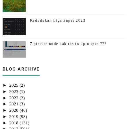
Kedudukan Liga Super 2023
7 picture nude kak ros in upin ipin ???
1st Giveaway By Emas Putih
BLOG ARCHIVE
►
2025
(2)
►
2023
(1)
►
2022
(2)
►
2021
(3)
►
2020
(46)
►
2019
(98)
►
2018
(131)
►