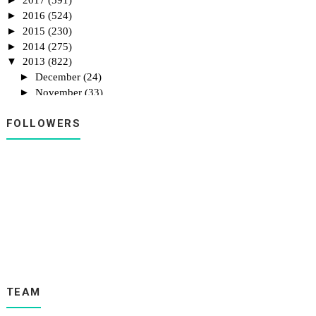
2017
(591)
►
2016
(524)
►
2015
(230)
►
2014
(275)
▼
2013
(822)
►
December
(24)
►
November
(33)
►
October
(26)
►
FOLLOWERS
September
(51)
▼
August
(17)
Wani Demam Lagi
Makin Bertambah
Ayu Wakil Bola Jaring Sekolah
Menu Makan Malam Yang Simple
Bihun Goreng Kasih Sayang..
Dari Dapur Untuk Anda.
MAJLIS SAMBUTAN HARI RAYA AIDILFITIRI JABATAN-
JABA...
Kasih Jangan Pergi-Pria Band-
Ost Ijab Dan Qabul-Dengarlah Bintang Hatiku(De Mei...
TEAM
Keluarga Besar KAMI