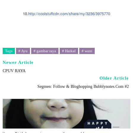
10.
http://coolstuffcdn.com/share/my/3236/3975770
Tags
# Ayu
# gambar raya
# Haikal
# wani
Newer Article
CPUV RAYA
Older Article
Segmen: Follow & Bloghopping Bubblynotes.Com #2