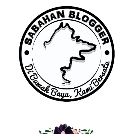
Jawatan Kosong KEMAS
CPUV RAYA
Potret Raya 2013
Segmen: Follow & Bloghopping Bubblynotes.Com #2
Selamat Hari JAdi My Wani Syazwana
Susu dupro beracun
Selsema
►
July
(32)
►
June
(18)
►
May
(32)
►
April
(162)
►
March
(196)
►
February
(116)
►
January
(115)
►
2012
(727)
►
2011
(7)
►
2010
(2)