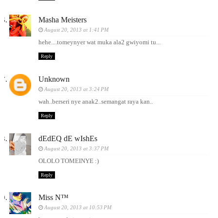
Masha Meisters
August 20, 2013 at 1:41 PM
hehe....tomeynyer wat muka ala2 gwiyomi tu...
Reply
Unknown
August 20, 2013 at 3:24 PM
wah..berseri nye anak2..semangat raya kan..
Reply
dEdEQ dE wIshEs
August 20, 2013 at 3:37 PM
OLOLO TOMEINYE :)
Reply
Miss N™
August 20, 2013 at 10:53 PM