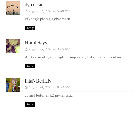
dya nasir
August 22, 2013 at 5:48 PM
suka tgk pic yg gyiyomi tu..
Reply
Nurul Says
August 25, 2013 at 3:05 AM
Andu comelnya mungkin pregnancy bikin nada mood aa
Reply
IntaNBerliaN
August 28, 2013 at 8:34 AM
comel betoi ank2 mv ni tau..
Reply