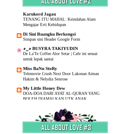
SISHAWA DOT COM
Siapakah Ahmed Al-Ahmed? Wira yang
Karukord Jagau
Menyelamatkan Nyawa Dalam Serangan
TENANG ITU MAHAL: Keindahan Alam
Tembakan Sydney
Mengajar Erti Kehidupan
Cerita.. ceriti.. ceritu..
Di Sini Ruangku Berkongsi
Senarai Lengkap 24 Hotel, Resort & Chalet di
Simpan sini Header Google Form
Teluk Nipah Pulau Pangkor Perak beserta Contact
Number & Maklumat Pool
◕‿◕ BUSYRA TAKIYUDIN
De La'Te Coffee Alor Setar | Cafe ini sesuai
Corat Coret Pink Ummi
untuk lepak santai
Persiapan Hari Raya | Skincare Moisturizer
Terbaik yang Patut Ada untuk Kekal Cantik
Miss BaNu StoRy
Berseri di Pagi Hari Raya
Telemovie Crush Next Door Lakonan Aiman
Hakim & Nelydia Senrose
AmerJaya
Tips Mudah untuk tidur awal and nyenyak.
My Little Honey Dew
DOA-DOA DARI AYAT AL-QURAN YANG
Dunia sebenar Shida
BOLEH DIAMALKAN UTK ANAK.
Segmen Pencarian Bloglist 2021 By
NanieyBarnieyLurviey
! Masz Sidek !
Kepala Kuda Minum Air Miri Runtuh?
My Rainbow...
Jamuan Raya Kecil Kecilan
this is me~kinara kinatara~cumey saje~
2020 Dah ni.
♥Cik Azizah♥