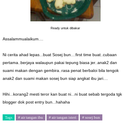
Ready untuk dibakar
Assalammualaikum....
Ni cerita ahad lepas...buat Sosej bun....first time buat..cubaan
pertama..berjaya walaupun pakai tepung biasa jer..anak2 dan
suami makan dengan gembira..rasa penat berbaloi bila tengok
anak2 dan suami makan sosej bun siap angkat ibu jari....
Hihi...korang2 mesti teror kan buat ni...ni buat sebab tergoda tgk
blogger dok post entry bun...hahaha
Tags
# air tangan ibu
# air tangan isteri
# sosej bun