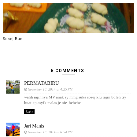
Sosej Bun
5 COMMENTS:
PERMATABIRU
November 18, 2014 at 4:25 PM
wahh rajinnya MV anak sy mmg suka sosej klu rajin boleh try
buat..tp asyik malas je nie..hehehe
Reply
Jari Manis
November 18, 2014 at 6:54 PM