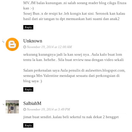
MV..JM balas kunungan..ni salah sorang reader blog cikgu Etuza
kan :-)
Sosej Bun..x de resipi ke..leh kongis kat sini. Seronok kan kalau
hasil dari air tangan tu dpt memuaskan hati suami dan anak2
Reply
Unknown
November 19, 2014 at 12:00 AM
sekurang kurangnya jadi la kan sosej nya.. Aula kalo buat lom
tentu la kan. hehehe.. Sila buat review rasa dengan video sekali
Salam perkenalan saya Aula penulis di aulawrites.blogspot.com,
semoga Mrs Valentine mendapat sesuatu dari perkongsian di
blog saya :)
Reply
SalbiahM
November 19, 2014 at 3:49 PM
jimat buat sendiri..kalau beli seketul tu nak dekat 2 hengget
Reply