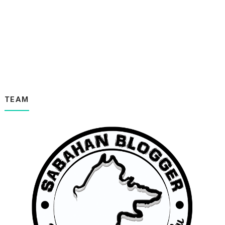
Loom Bands
Resepi Sosej Bun Gulung
Gaya Tudung Simpulan Reben
My Daughter
Sosej Bun
Chocolate With Malt Elken
Lagu Si Rama-Rama
My Little Frozen
Selimut Tetangga -Repvblik
TEAM
" PENCARIAN ANUGERAH TROPI UNTUK BLOGGER
2014 BY E...
Kebersihan !!!Haiwan Vs Manusia
Google Super Mok
Tudung mu Tudung Ku Jua
Google Page Rank
Tomato SOng
Burung Belatuk
" GIVEAWAY HUJUNG TAHUN BERSAMA
DIANARASHID.COM"
Konvokesyen Wani
Fynn Jamal - Terbang Tunduk (LIVE)