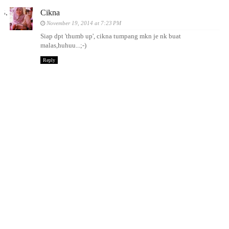
Cikna
November 19, 2014 at 7:23 PM
Siap dpt 'thumb up', cikna tumpang mkn je nk buat
malas,huhuu...;-)
Reply