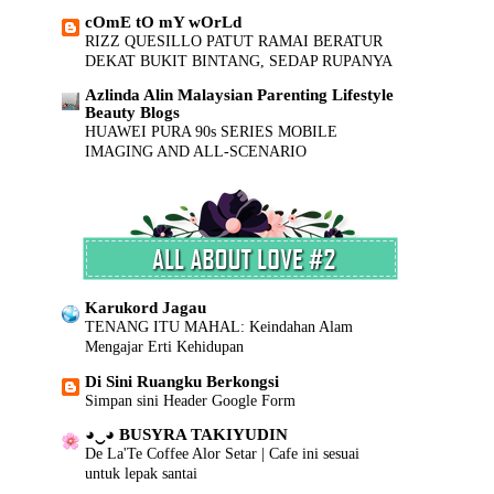
►
2012
(727)
cOmE tO mY wOrLd
►
2011
(7)
RIZZ QUESILLO PATUT RAMAI BERATUR
►
DEKAT BUKIT BINTANG, SEDAP RUPANYA
2010
(2)
Azlinda Alin Malaysian Parenting Lifestyle
Beauty Blogs
HUAWEI PURA 90s SERIES MOBILE
IMAGING AND ALL-SCENARIO
INNOVATION
INILAH REALITI...
RAMADAN 2026 | SELAMAT BERPUASA
BUAT SEMUA UMAT ISLAM
SISHAWA DOT COM
Siapakah Ahmed Al-Ahmed? Wira yang
Karukord Jagau
Menyelamatkan Nyawa Dalam Serangan
TENANG ITU MAHAL: Keindahan Alam
Tembakan Sydney
Mengajar Erti Kehidupan
Cerita.. ceriti.. ceritu..
Di Sini Ruangku Berkongsi
Senarai Lengkap 24 Hotel, Resort & Chalet di
Simpan sini Header Google Form
Teluk Nipah Pulau Pangkor Perak beserta Contact
Number & Maklumat Pool
◕‿◕ BUSYRA TAKIYUDIN
De La'Te Coffee Alor Setar | Cafe ini sesuai
Corat Coret Pink Ummi
untuk lepak santai
Persiapan Hari Raya | Skincare Moisturizer