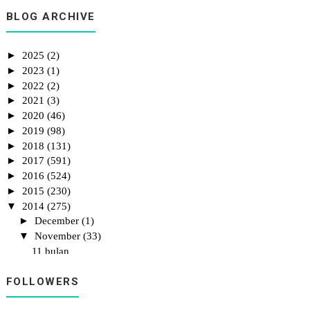
1st Giveaway By Emas Putih
BLOG ARCHIVE
►
2025
(2)
►
2023
(1)
►
2022
(2)
►
2021
(3)
►
2020
(46)
►
2019
(98)
►
2018
(131)
►
2017
(591)
►
2016
(524)
►
2015
(230)
▼
2014
(275)
►
December
(1)
▼
November
(33)
11 bulan
Baby Ana Milik Siapa (BAMS)
FOLLOWERS
Animasi Puteri
Zahira Slot Drama baru Samarinda