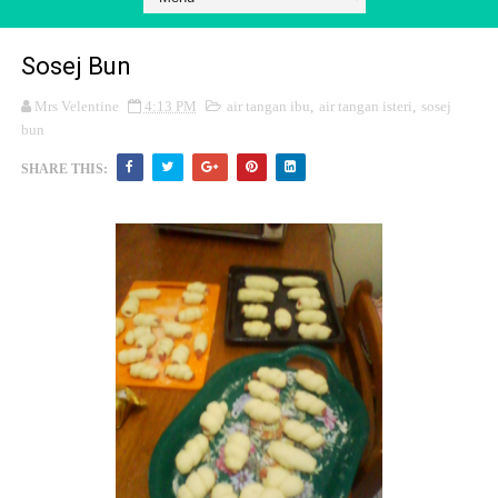
Sosej Bun
Mrs Velentine
4:13 PM
air tangan ibu
,
air tangan isteri
,
sosej
bun
SHARE THIS: