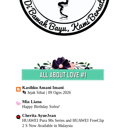
Fesyen baru kah???
Sambal Bubuk Tuna Lada Goreng
Adijuma Cinderella
Rambutan Ok!!
Syamkamarul - Selamaku Bernafas (Official Music Vi...
Jeruk Papaya Asam Boi
Adijuma Vintage
Tugu Negara
Sebenarnya Saya Memang Tak KIsah
Langkah Si Kecil Mama
►
October
(37)
►
September
(28)
►
August
(23)
►
July
(42)
Kasihku Amani Imani
►
June
(22)
👣 Jejak Sihat | 09 Ogos 2026
►
May
(28)
►
April
(26)
Mia Liana
Happy Birthday Sofea!
►
March
(17)
►
February
(12)
Cherita AyueJean
►
January
(6)
HUAWEI Pura 90s Series and HUAWEI FreeClip
2 S Now Available in Malaysia
►
2013
(822)