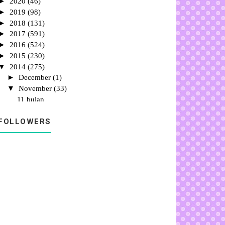
►
2020
(46)
►
2019
(98)
►
2018
(131)
►
2017
(591)
►
2016
(524)
►
2015
(230)
▼
2014
(275)
►
December
(1)
▼
November
(33)
11 bulan
Baby Ana Milik Siapa (BAMS)
FOLLOWERS
Animasi Puteri
Zahira Slot Drama baru Samarinda
Loom Bands
Resepi Sosej Bun Gulung
Gaya Tudung Simpulan Reben
My Daughter
Sosej Bun
Chocolate With Malt Elken
Lagu Si Rama-Rama
My Little Frozen