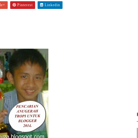
le+
Pinterest
Linkedin