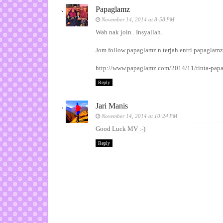
Papaglamz
November 14, 2014 at 8:58 PM
Wah nak join.. Insyallah..
Jom follow papaglamz n terjah entri papaglamz
http://www.papaglamz.com/2014/11/tinta-pap
Reply
Jari Manis
November 14, 2014 at 10:24 PM
Good Luck MV :-)
Reply