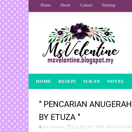
Home
About
Contact
Sitemap
HOME
RESEPI
SUKAN
NOVEL
" PENCARIAN ANUGERAH
BY ETUZA "
Mrs Velentine
4:15 PM
" PENCARIAN ANUGE