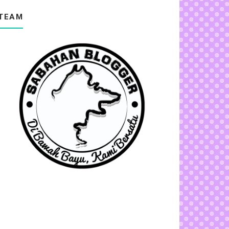
Selimut Tetangga -Repvblik
TEAM
" PENCARIAN ANUGERAH TROPI UNTUK
BLOGGER 2014 BY E...
Kebersihan !!!Haiwan Vs Manusia
Google Super Mok
Tudung mu Tudung Ku Jua
Google Page Rank
Tomato SOng
Burung Belatuk
" GIVEAWAY HUJUNG TAHUN BERSAMA
DIANARASHID.COM"
Konvokesyen Wani
Fynn Jamal - Terbang Tunduk (LIVE)
Fesyen baru kah???
Sambal Bubuk Tuna Lada Goreng
Adijuma Cinderella
Rambutan Ok!!
Syamkamarul - Selamaku Bernafas (Official
Music Vi...
Jeruk Papaya Asam Boi
Adijuma Vintage