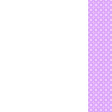
Tugu Negara
Sebenarnya Saya Memang Tak KIsah
Langkah Si Kecil Mama
►
October
(37)
►
September
(28)
►
August
(23)
►
July
(42)
►
June
(22)
►
May
(28)
►
April
(26)
►
March
(17)
►
February
(12)
►
January
(6)
►
2013
(822)
►
2012
(727)
►
2011
(7)
►
2010
(2)