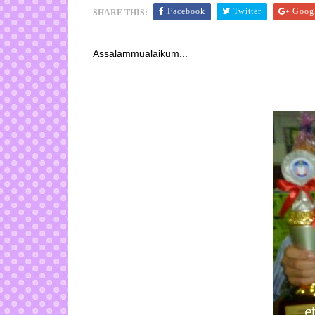
Facebook
Twitter
Goog
SHARE THIS:
Assalammualaikum...