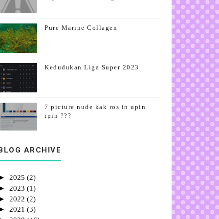
Pure Marine Collagen
Kedudukan Liga Super 2023
7 picture nude kak ros in upin
ipin ???
1st Giveaway By Emas Putih
BLOG ARCHIVE
►
2025
(2)
►
2023
(1)
►
2022
(2)
►
2021
(3)