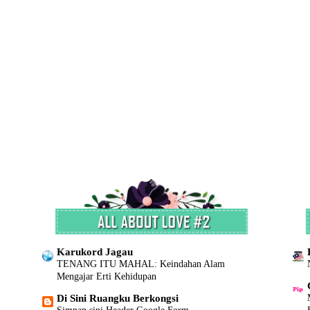
Karukord Jagau
TENANG ITU MAHAL: Keindahan Alam
Mengajar Erti Kehidupan
Di Sini Ruangku Berkongsi
Simpan sini Header Google Form