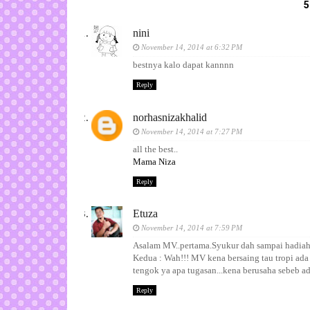
nini
November 14, 2014 at 6:32 PM
bestnya kalo dapat kannnn
Reply
norhasnizakhalid
November 14, 2014 at 7:27 PM
all the best..
Mama Niza
Reply
Etuza
November 14, 2014 at 7:59 PM
Asalam MV..pertama.Syukur dah sampai hadiah.
Kedua : Wah!!! MV kena bersaing tau tropi ada
tengok ya apa tugasan...kena berusaha sebeb ada
Reply