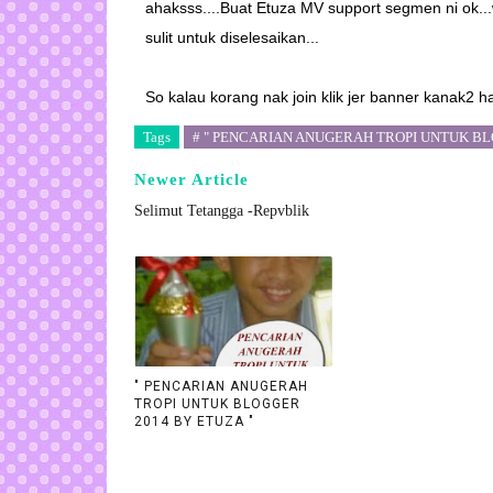
ahaksss....Buat Etuza MV support segmen ni ok..
sulit untuk diselesaikan...
So kalau korang nak join klik jer banner kanak2 
Tags
# " PENCARIAN ANUGERAH TROPI UNTUK BL
Newer Article
Selimut Tetangga -Repvblik
" PENCARIAN ANUGERAH
TROPI UNTUK BLOGGER
2014 BY ETUZA "