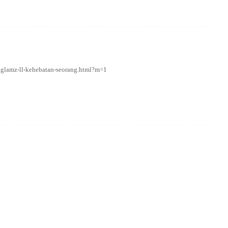
aglamz-ll-kehebatan-seorang.html?m=1